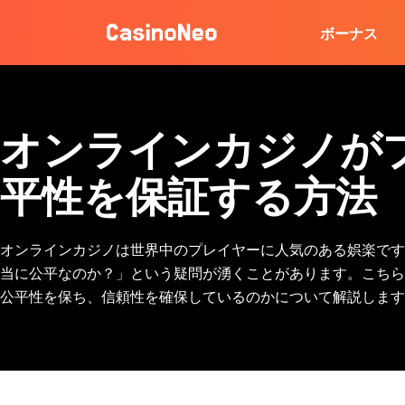
ボーナス
オンラインカジノが
平性を保証する方法
オンラインカジノは世界中のプレイヤーに人気のある娯楽です
当に公平なのか？」という疑問が湧くことがあります。こちら
公平性を保ち、信頼性を確保しているのかについて解説します