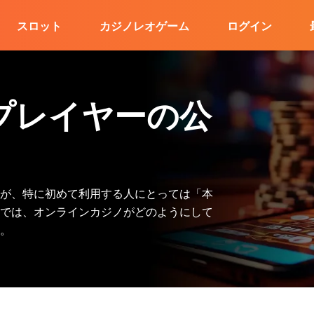
スロット
カジノレオゲーム
ログイン
プレイヤーの公
が、特に初めて利用する人にとっては「本
では、オンラインカジノがどのようにして
。