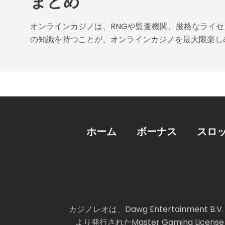
まとめ
オンラインカジノは、RNGや監査機関、厳格なライ
の知識を持つことが、オンラインカジノを最大限楽し
ホーム
ボーナス
スロ
カジノレオは、Dawg Entertainment B.V.
より発行されたMaster Gaming Lice