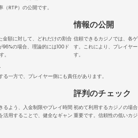
（RTP）の公開です。
情報の公開
ーが賭けた金額に対して、どれだけの割合
信頼できるカジノでは、各ゲ
96%の場合、理論的には100ド
す。これにより、プレイヤー
す。
す。
択
する一方で、プレイヤー側にも責任があります。
評判のチェック
きるよう、入金制限やプレイ時間
初めて利用するカジノの場合
を活用することで、健全なギャン
重要です。信頼性の低いカジ