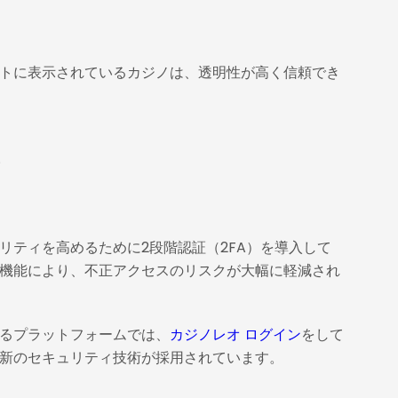
トに表示されているカジノは、透明性が高く信頼でき
。
リティを高めるために2段階認証（2FA）を導入して
機能により、不正アクセスのリスクが大幅に軽減され
るプラットフォームでは、
カジノレオ ログイン
をして
新のセキュリティ技術が採用されています。