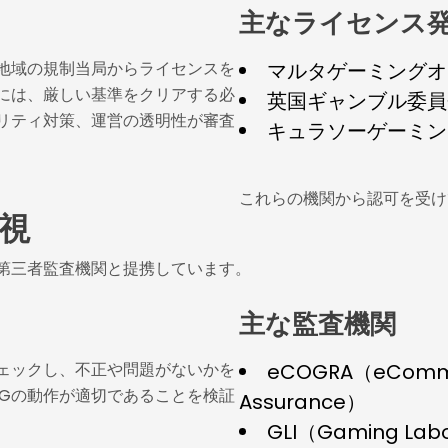
主なライセンス
地域の規制当局からライセンスを
マルタゲーミングオ
には、厳しい基準をクリアする必
英国ギャンブル委員
リティ対策、運営の透明性が審査
キュラソーゲーミン
これらの機関から認可を受け
視
第三者監査機関と提携しています。
主な監査機関
ェックし、不正や問題がないかを
eCOGRA（eCommer
NGの動作が適切であることを検証
Assurance）
GLI（Gaming Labor